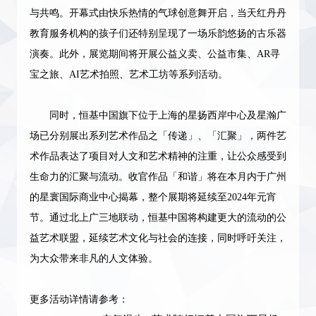
与共鸣。
开幕式由快乐热情的气球创意舞开启，当天
红丹丹
教育服务机构的孩子们还特别呈现了一场
乐韵悠扬
的古乐器
演奏。
此外，展览期间将开展公益义卖、公益市集、
AR寻
宝之旅、A
I
艺术拍照、艺术工坊等系列活动。
同时，恒基中国旗下位于上海的星扬西岸中心及星瀚广
场已分别展出
系列艺术作品之「传递」、「汇聚」
，两件艺
术作品
表达了项目对人文和艺术精神的注重，让公众感受到
生命力的汇聚与流动。收官作品「和谐」将在本月内于广州
的星寰国际商业中心揭幕，整个展期将延续至
2024年元宵
节。
通过北上广三地联动，恒基中国将构建更大的流动的公
益艺术联盟，延续艺术文化与社会的连接，同时呼吁关注，
为大众带来非凡的人文体验。
更多活动详情请参考：