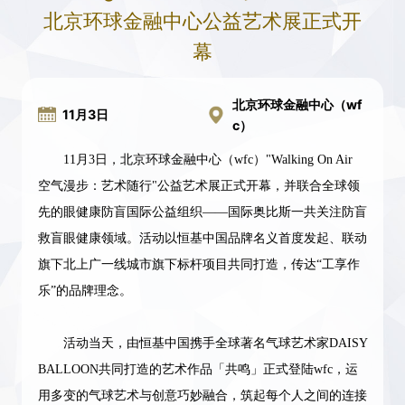
北京环球金融中心公益艺术展正式开
幕
北京环球金融中心（wf
11月3日
c）
11月3日，北京环球金融中心（wfc）
"
Walking On Air
空气漫步：艺术随行
"公益艺术展正式开幕，并
联合全球领
先的眼健康防盲国际公益组织
——国际奥比斯一共关注防盲
救盲眼健康领域。活动
以恒基中国品牌名义首度
发起、
联动
旗下
北上广一线城市旗下标杆项目
共同
打造，传达
“工享作
乐”的品牌理念
。
活动当天，由恒基中国携手全球著名气球艺术家
DAISY
BALLOON
共同打造的艺术作品「共鸣」正式登陆
wfc，
运
用多变的气球
艺术
与创意巧妙融合，
筑起每个人之间的连接