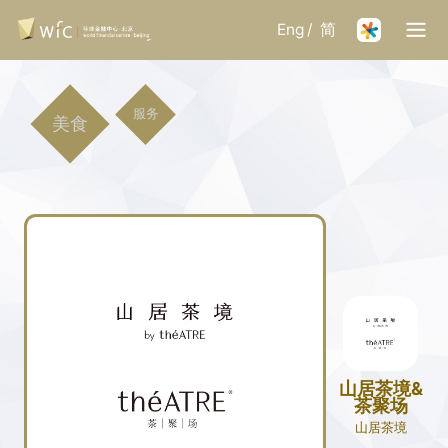
Eng
/
简
服务
美食
山居茶境&
茶聚场
山居茶境