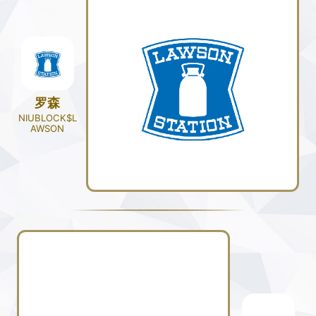
罗森
NIUBLOCK$L
AWSON