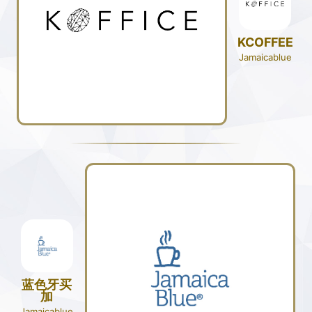
KCOFFEE
Jamaicablue
蓝色牙买
加
Jamaicablue